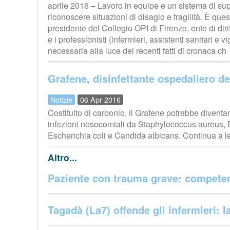
aprile 2016 – Lavoro in equipe e un sistema di sup
riconoscere situazioni di disagio e fragilità. È qu
presidente del Collegio OPI di Firenze, ente di dirit
e i professionisti (infermieri, assistenti sanitari e vig
necessaria alla luce dei recenti fatti di cronaca ch
Grafene, disinfettante ospedaliero de
Notizie
06 Apr 2016
Costituito di carbonio, il Grafene potrebbe diventa
infezioni nosocomiali da Staphylococcus aureus, 
Escherichia coli e Candida albicans. Continua a 
Altro...
Paziente con trauma grave: competenz
Tagadà (La7) offende gli infermieri: l