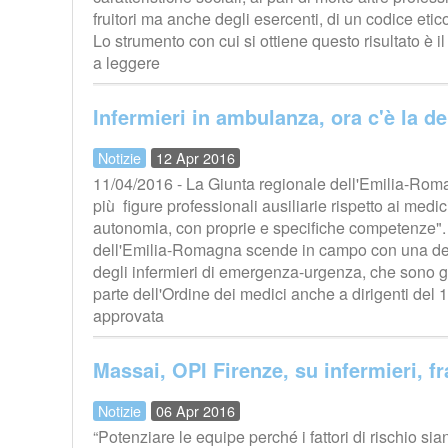
fruitori ma anche degli esercenti, di un codice eti
Lo strumento con cui si ottiene questo risultato è
a leggere
Infermieri in ambulanza, ora c'è la de
Notizie
12 Apr 2016
11/04/2016 - La Giunta regionale dell'Emilia-Roma
più figure professionali ausiliarie rispetto ai medic
autonomia, con proprie e specifiche competenze"
dell'Emilia-Romagna scende in campo con una deli
degli infermieri di emergenza-urgenza, che sono g
parte dell'Ordine dei medici anche a dirigenti del 
approvata
Massai, OPI Firenze, su infermieri, fra
Notizie
06 Apr 2016
“Potenziare le equipe perché i fattori di rischio si