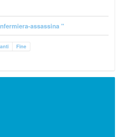
 infermiera-assassina "
anti
Fine