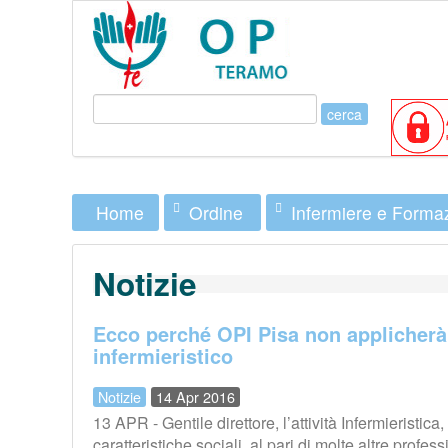
Ordine
Infermiere e Forma
Home
Notizie
Ecco perché OPI Pisa non applicherà 
infermieristico
Notizie
14 Apr 2016
13 APR - Gentile direttore, l’attività Infermieristica,
caratteristiche sociali, al pari di molte altre profess