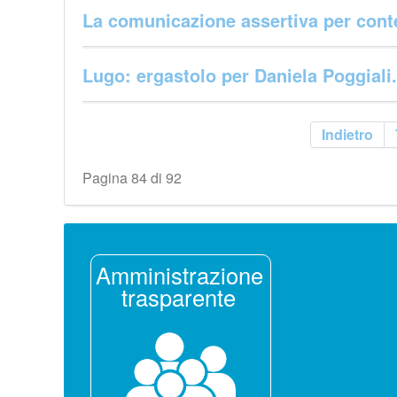
La comunicazione assertiva per conte
Lugo: ergastolo per Daniela Poggiali.
Indietro
Pagina 84 di 92
Amministrazione
trasparente