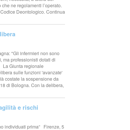
co che ne regolamenti l’operato.
 il Codice Deontologico. Continua
libera
gna: "Gli infermieri non sono
i, ma professionisti dotati di
. La Giunta regionale
bera sulle funzioni 'avanzate'
ià costate la sospensione da
118 di Bologna. Con la delibera,
gilità e rischi
ano individuati prima” Firenze, 5