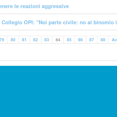
nere le reazioni aggressive
 Collegio OPI: "Noi parte civile: no al binomio
79
80
81
82
83
84
85
86
87
88
Av