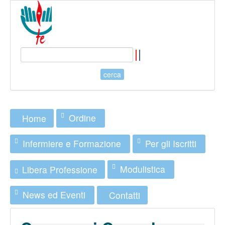
Ordine
Home
Infermiere e Formazione
Per gli Iscritti
Modulistica
Libera Professione
News ed Eventi
Contatti