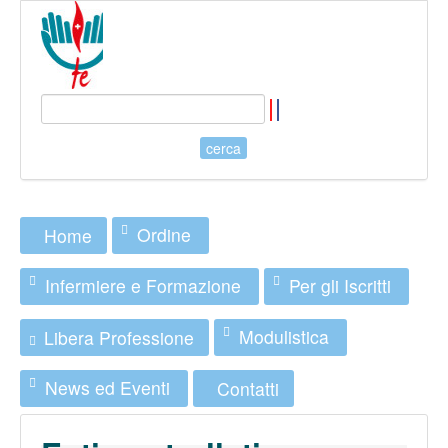
Ordine
Home
Infermiere e Formazione
Per gli Iscritti
Modulistica
Libera Professione
News ed Eventi
Contatti