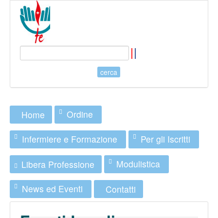
Ordine
Home
Infermiere e Formazione
Per gli Iscritti
Modulistica
Libera Professione
News ed Eventi
Contatti