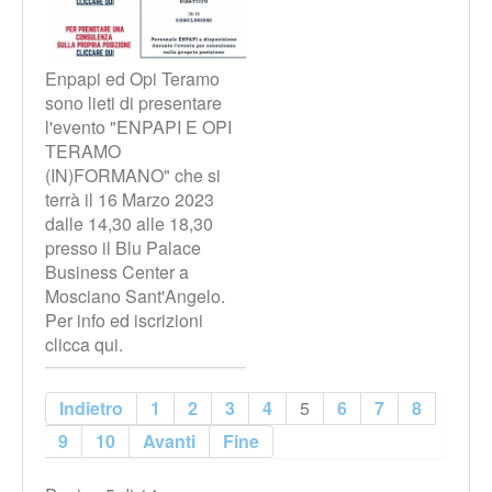
Enpapi ed Opi Teramo
sono lieti di presentare
l'evento "ENPAPI E OPI
TERAMO
(IN)FORMANO" che si
terrà il 16 Marzo 2023
dalle 14,30 alle 18,30
presso il Blu Palace
Business Center a
Mosciano Sant'Angelo.
Per info ed iscrizioni
clicca qui.
Indietro
1
2
3
4
5
6
7
8
9
10
Avanti
Fine