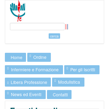
Ordine
Home
Infermiere e Formazione
Per gli Iscritti
Modulistica
Libera Professione
News ed Eventi
Contatti