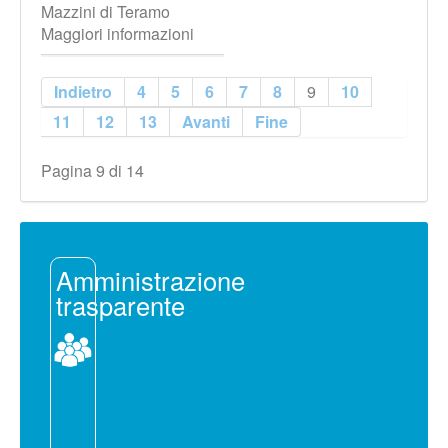
Mazzini di Teramo
Maggiori informazioni
Indietro
4
5
6
7
8
9
10
11
12
13
Avanti
Fine
Pagina 9 di 14
Amministrazione
trasparente