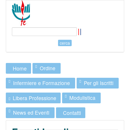
Ordine
Home
Infermiere e Formazione
Per gli Iscritti
Modulistica
Libera Professione
News ed Eventi
Contatti