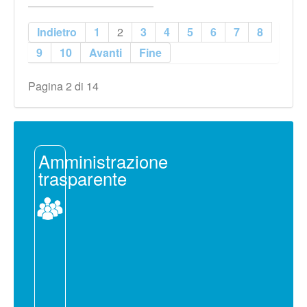
Indietro
1
2
3
4
5
6
7
8
9
10
Avanti
Fine
Pagina 2 di 14
Amministrazione
trasparente