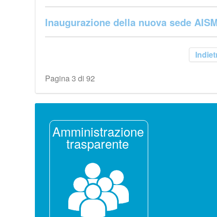
Inaugurazione della nuova sede AISM
Indiet
Pagina 3 di 92
Amministrazione
trasparente