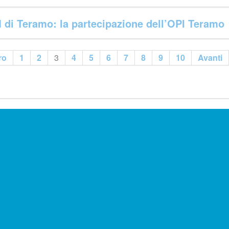
 di Teramo: la partecipazione dell’OPI Teramo
ro
1
2
3
4
5
6
7
8
9
10
Avanti