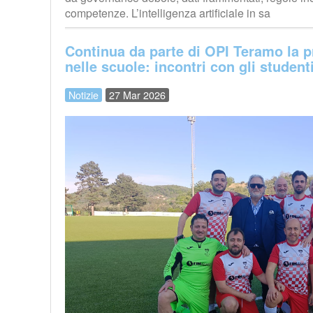
competenze. L’intelligenza artificiale in sa
Continua da parte di OPI Teramo la p
nelle scuole: incontri con gli studenti
Notizie
27 Mar 2026