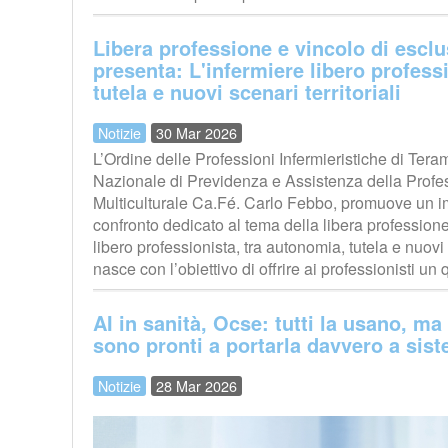
Libera professione e vincolo di esclu
presenta: L'infermiere libero profess
tutela e nuovi scenari territoriali
Notizie
30 Mar 2026
L’Ordine delle Professioni Infermieristiche di Te
Nazionale di Previdenza e Assistenza della Profes
Multiculturale Ca.Fé. Carlo Febbo, promuove un im
confronto dedicato al tema della libera professione 
libero professionista, tra autonomia, tutela e nuovi sc
nasce con l’obiettivo di offrire ai professionisti un
AI in sanità, Ocse: tutti la usano, m
sono pronti a portarla davvero a sis
Notizie
28 Mar 2026