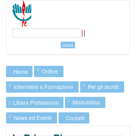
Ordine
Home
Infermiere e Formazione
Per gli Iscritti
Modulistica
Libera Professione
News ed Eventi
Contatti