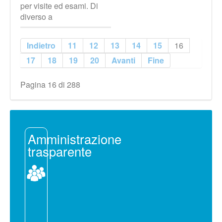
per visite ed esami. Di
diverso a
Indietro
11
12
13
14
15
16
17
18
19
20
Avanti
Fine
Pagina 16 di 288
Amministrazione
trasparente