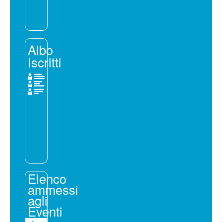
Albo
Iscritti
Elenco
ammessi
agli
Eventi