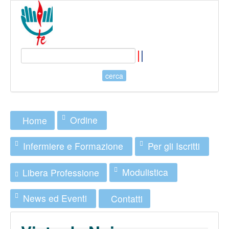
Ordine
Home
Infermiere e Formazione
Per gli Iscritti
Modulistica
Libera Professione
News ed Eventi
Contatti