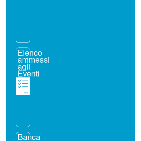
Elenco
ammessi
agli
Eventi
Banca