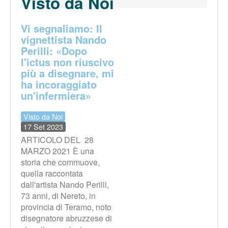
Visto da Noi
Vi segnaliamo: Il
vignettista Nando
Perilli: «Dopo
l'ictus non riuscivo
più a disegnare, mi
ha incoraggiato
un'infermiera»
Visto da Noi
17 Set 2023
ARTICOLO DEL 28
MARZO 2021 È una
storia che commuove,
quella raccontata
dall'artista Nando Perilli,
73 anni, di Nereto, in
provincia di Teramo, noto
disegnatore abruzzese di