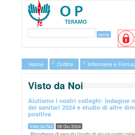
Ordine
Infermiere e Forma
Home
Visto da Noi
Aiutiamo i nostri colleghi: Indagine 
dei sanitari 2024 e studio di altre di
positiva
Visto da Noi
08 Giu 2024
Riportiamo di seguito l'invito di alcuni nostri col