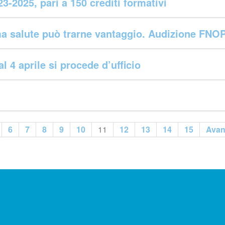
23-2025, pari a 150 crediti formativi
tema salute può trarne vantaggio. Audizione FNO
l 4 aprile si procede d’ufficio
6
7
8
9
10
11
12
13
14
15
Avan