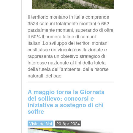
Il territorio montano in Italia comprende
3524 comuni totalmente montani e 652
parzialmente montani, superando di oltre
il 50% il numero totale di comuni
italiani.Lo sviluppo dei territori montani
costituisce un vincolo costituzionale e
rappresenta un obiettivo strategico di
interesse nazionale ai fini della tutela
della tutela dell’ambiente, delle risorse
naturali, del pae
A maggio torna la Giornata
del sollievo: concorsi e
iniziative a sostegno di chi
soffre
Visto da Noi
20 Apr 2024