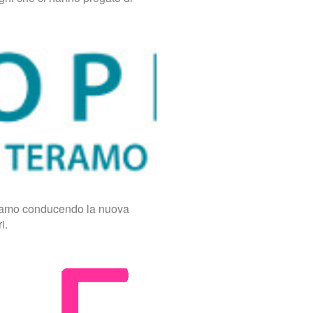
tiamo conducendo la nuova
i.