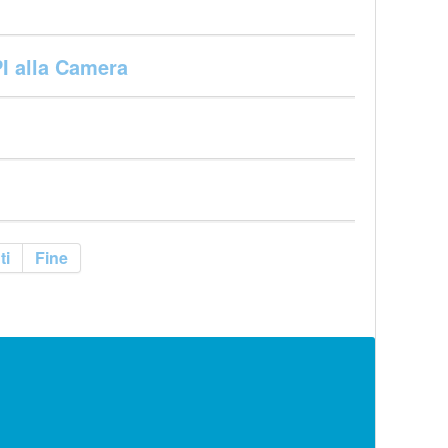
PI alla Camera
ti
Fine