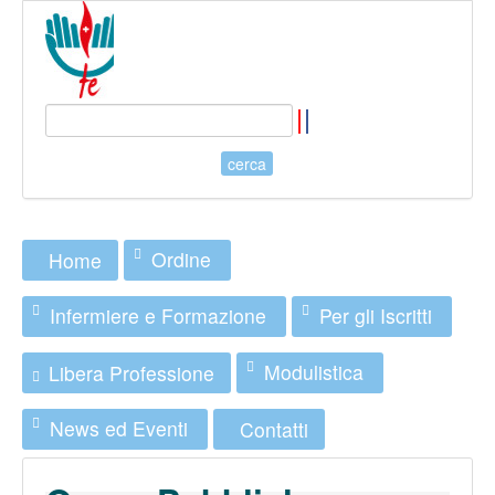
Ordine
Home
Infermiere e Formazione
Per gli Iscritti
Modulistica
Libera Professione
News ed Eventi
Contatti