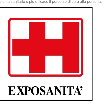
istema sanitario e più efficace il percorso di cura alla persona.