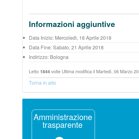
Informazioni aggiuntive
Data Inizio:
Mercoledì, 18 Aprile 2018
Data Fine:
Sabato, 21 Aprile 2018
Indirizzo:
Bologna
Letto
volte
Ultima modifica il Martedì, 06 Marzo 2
1844
Torna in alto
Amministrazione
trasparente