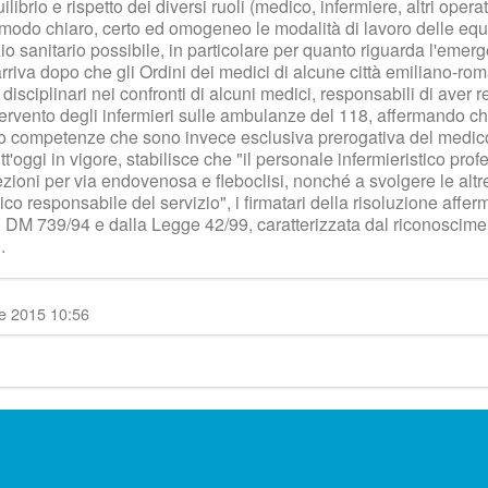
librio e rispetto dei diversi ruoli (medico, infermiere, altri oper
modo chiaro, certo ed omogeneo le modalità di lavoro delle equip
zio sanitario possibile, in particolare per quanto riguarda l'emerge
arriva dopo che gli Ordini dei medici di alcune città emiliano-r
disciplinari nei confronti di alcuni medici, responsabili di aver 
tervento degli infermieri sulle ambulanze del 118, affermando ch
ico competenze che sono invece esclusiva prerogativa del medic
t'oggi in vigore, stabilisce che "il personale infermieristico prof
zioni per via endovenosa e fleboclisi, nonché a svolgere le altre
edico responsabile del servizio", i firmatari della risoluzione aff
dal DM 739/94 e dalla Legge 42/99, caratterizzata dal riconoscimen
.
re 2015 10:56