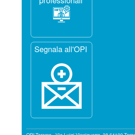
professionali
Segnala all'OPI
OPI Teramo - Via Luigi Vinciguerra, 38 64100 Ter