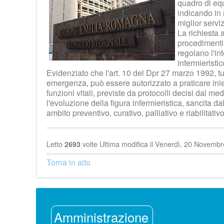
quadro di equi
indicando in 
miglior servi
La richiesta 
procedimenti 
regolano l'in
infermierist
Evidenziato che l'art. 10 del Dpr 27 marzo 1992, tut
emergenza, può essere autorizzato a praticare inie
funzioni vitali, previste da protocolli decisi dal m
l'evoluzione della figura infermieristica, sancita 
ambito preventivo, curativo, palliativo e riabilitativo
Letto
volte
Ultima modifica il Venerdì, 20 Novemb
2693
Torna in alto
Amministrazione