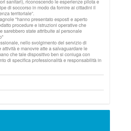
atori sanitari), riconoscendo le esperienze pilota e
e di soccorso in modo da fornire ai cittadini il
nza territoriale”.
omagnole "hanno presentato esposti e aperto
redatto procedure e istruzioni operative che
e sarebbero state attribuite al personale
o"
essionale, nello svolgimento del servizio di
 attività e manovre atte a salvaguardare le
ermano che tale dispositivo ben si coniuga con
to di specifica professionalità e responsabilità in