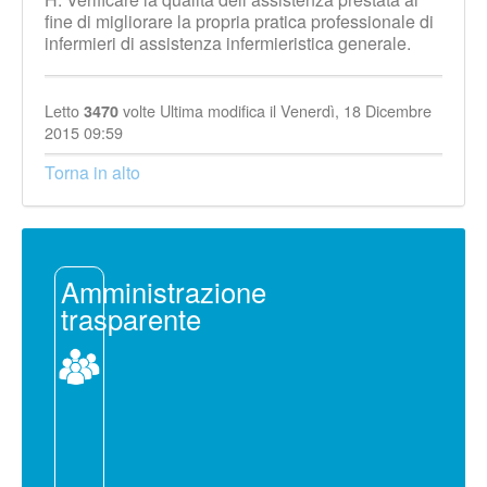
fine di migliorare la propria pratica professionale di
infermieri di assistenza infermieristica generale.
Letto
volte
Ultima modifica il Venerdì, 18 Dicembre
3470
2015 09:59
Torna in alto
Amministrazione
trasparente