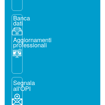
Banca
dati
Aggiornamenti
professionali
Segnala
all'OPI