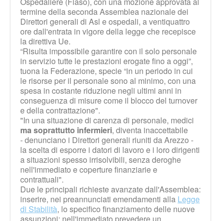
Ospedaliere (Fiaso), con una mozione approvata al
termine della seconda Assemblea nazionale dei
Direttori generali di Asl e ospedali, a ventiquattro
ore dall'entrata in vigore della legge che recepisce
la direttiva Ue.
“Risulta impossibile garantire con il solo personale
in servizio tutte le prestazioni erogate fino a oggi”,
tuona la Federazione, specie “in un periodo in cui
le risorse per il personale sono al minimo, con una
spesa in costante riduzione negli ultimi anni in
conseguenza di misure come il blocco del turnover
e della contrattazione".
"In una situazione di carenza di personale, medici
ma soprattutto infermieri
, diventa inaccettabile
- denunciano i Direttori generali riuniti da Arezzo -
la scelta di esporre i datori di lavoro e i loro dirigenti
a situazioni spesso irrisolvibili, senza deroghe
nell'immediato e coperture finanziarie e
contrattuali".
Due le principali richieste avanzate dall'Assemblea:
inserire, nei preannunciati emendamenti alla
Legge
di Stabilità
, lo specifico finanziamento delle nuove
assunzioni; nell'immediato prevedere un