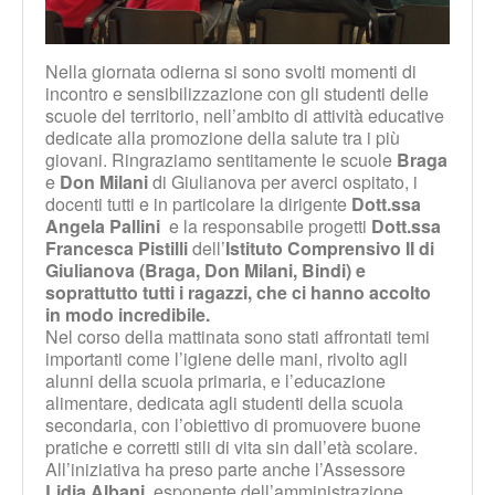
Nella giornata odierna si sono svolti momenti di
incontro e sensibilizzazione con gli studenti delle
scuole del territorio, nell’ambito di attività educative
dedicate alla promozione della salute tra i più
giovani. Ringraziamo sentitamente le scuole
Braga
e
Don Milani
di Giulianova per averci ospitato, i
docenti tutti e in particolare la dirigente
Dott.ssa
Angela Pallini
e la responsabile progetti
Dott.ssa
Francesca Pistilli
dell’
Istituto Comprensivo II di
Giulianova (Braga, Don Milani, Bindi)
e
soprattutto tutti i ragazzi, che ci hanno accolto
in modo incredibile.
Nel corso della mattinata sono stati affrontati temi
importanti come l’igiene delle mani, rivolto agli
alunni della scuola primaria, e l’educazione
alimentare, dedicata agli studenti della scuola
secondaria, con l’obiettivo di promuovere buone
pratiche e corretti stili di vita sin dall’età scolare.
All’iniziativa ha preso parte anche l’Assessore
Lidia Albani
, esponente dell’amministrazione