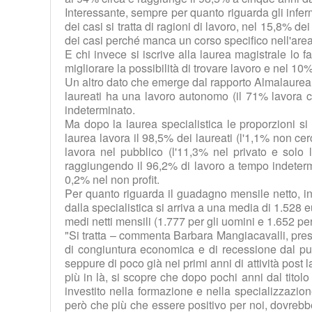
Interessante, sempre per quanto riguarda gli inferm
dei casi si tratta di ragioni di lavoro, nel 15,8% d
dei casi perché manca un corso specifico nell'area 
E chi invece si iscrive alla laurea magistrale lo f
migliorare la possibilità di trovare lavoro e nel 10%
Un altro dato che emerge dal rapporto Almalaurea p
laureati ha una lavoro autonomo (il 71% lavora co
indeterminato.
Ma dopo la laurea specialistica le proporzioni si
laurea lavora il 98,5% dei laureati (l'1,1% non c
lavora nel pubblico (l'11,3% nel privato e solo
raggiungendo il 96,2% di lavoro a tempo indetermi
0,2% nel non profit.
Per quanto riguarda il guadagno mensile netto, in
dalla specialistica si arriva a una media di 1.528 
medi netti mensili (1.777 per gli uomini e 1.652 pe
"Si tratta – commenta Barbara Mangiacavalli, presi
di congiuntura economica e di recessione dal punt
seppure di poco già nei primi anni di attività post 
più in là, si scopre che dopo pochi anni dal titol
investito nella formazione e nella specializzazio
però che più che essere positivo per noi, dovrebbe