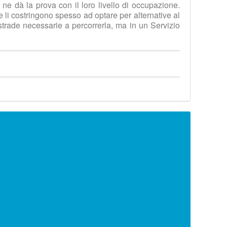
a ne dà la prova con il loro livello di occupazione.
che li costringono spesso ad optare per alternative al
strade necessarie a percorrerla, ma in un Servizio