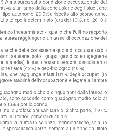
2015 Almalaurea sulla condizione occupazionale dei
orativa a un anno dalla conclusione degli studi, che
di tipo autonomo, 26,5%): rispetto allo scorso anno,
atti a tempo indeterminato (era del 19%, nel 2013 è
a tempo indeterminato - quello che l'ultimo rapporto
lla laurea raggiungono un tasso di occupazione del
a anche dalla consistente quota di occupati stabili
sioni sanitarie, solo i gruppi giuridico e ingegneria
media). In tutti i restanti percorsi disciplinari si
azione fisica (42%) e geo-biologico (40%).
ilità, che raggiunge infatti l'81% degli occupati (in
giore stabilità dell'occupazione è legata all'ampia
del guadagno medio che a cinque anni dalla laurea è
istrale, sono seconde come guadagno medio solo ai
ni e 1.569 per le donne.
 nelle professioni sanitarie e, d'altra parte, il 97%
 in ulteriori percorsi di studio.
uarda la laurea in scienze infermieristiche, se a un
la specialistica balza, sempre a un anno dal titolo