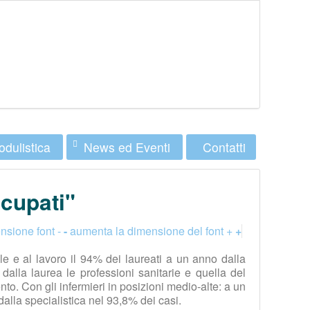
dulistica
News ed Eventi
Contatti
cupati"
nsione font -
-
aumenta la dimensione del font +
+
le e al lavoro il 94% dei laureati a un anno dalla
alla laurea le professioni sanitarie e quella del
to. Con gli infermieri in posizioni medio-alte: a un
lla specialistica nel 93,8% dei casi.