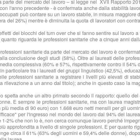
e da parte del mercato del lavoro – si legge nel XVII Rapporto 
o con l'anno precedente - è confermata anche dalla stabilità lav
gli occupati può contare su un lavoro stabile, in misura maggiore 
ra del 26%) mentre è diminuita la quota di lavoratori con contr
effetti dei blocchi del turn over che si fanno sentire sul lavoro 
r quanto riguarda le professioni sanitarie che a cinque anni da
professioni sanitarie da parte del mercato del lavoro è confermat
lla conclusione degli studi (58%). Oltre ai laureati delle profes
media complessiva (60% e 57%, rispettivamente contro il 54% della 
in particolare tra i laureati dei gruppi linguistico (42,5%), educ
e professioni sanitarie a registrare i livelli più elevati di stab
ga rilevazione a un anno dal titolo); anche in questo caso la mag
ello spetta anche un altro primato secondo il rapporto: quello 
e donne. E sempre le professioni sanitarie, ma con laurea mag
 più media di 90 euro) con 1.668 euro netti mensili per gli uomi
fficace" per l'ingresso nel mondo del lavoro dal 94% dei laureati
re 1-2% che non lo è, non cerca comunque lavoro perché impegnato
ù approfondita a livello di singole professioni. E per quanto rig
iunge circa il 61% (63% degli uomini e 59,4% delle donne), dopo 
lla laurea.