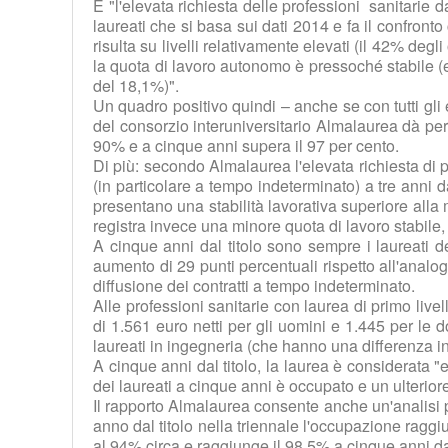
E "l'elevata richiesta delle professioni sanitari
laureati che si basa sui dati 2014 e fa il confront
risulta su livelli relativamente elevati (il 42% de
la quota di lavoro autonomo è pressoché stabile (e
del 18,1%)".
Un quadro positivo quindi – anche se con tutti gli 
del consorzio interuniversitario Almalaurea dà pe
90% e a cinque anni supera il 97 per cento.
Di più: secondo Almalaurea l'elevata richiesta di 
(in particolare a tempo indeterminato) a tre anni da
presentano una stabilità lavorativa superiore alla 
registra invece una minore quota di lavoro stabile, 
A cinque anni dal titolo sono sempre i laureati dell
aumento di 29 punti percentuali rispetto all'analo
diffusione dei contratti a tempo indeterminato.
Alle professioni sanitarie con laurea di primo liv
di 1.561 euro netti per gli uomini e 1.445 per l
laureati in ingegneria (che hanno una differenza in
A cinque anni dal titolo, la laurea è considerata "e
dei laureati a cinque anni è occupato e un ulterio
Il rapporto Almalaurea consente anche un'analisi pi
anno dal titolo nella triennale l'occupazione ragg
al 94% circa e raggiunge il 98,5% a cinque anni da