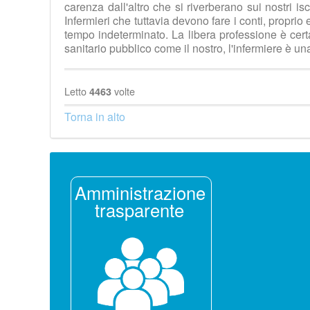
carenza dall'altro che si riverberano sui nostri is
Infermieri che tuttavia devono fare i conti, proprio 
tempo indeterminato. La libera professione è cert
sanitario pubblico come il nostro, l'infermiere è un
Letto
volte
4463
Torna in alto
Amministrazione
trasparente