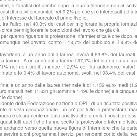
ieri, è l'analisi del perché dopo la laurea triennale non ci iscri
ei casi di motivi economici, nel 9,2% perché si è interessati ad a
di interesse del laureato di primo livello.
a, tra l'altro, nel 40,3% dei casi per migliorare la propria for
 circa per migliorare le condizioni del lavoro che già c'è.
er quanto riguarda la professione infermieristica è che dopo la 
munque nel privato, contro il 18,7% del pubblico e il 9,8% de
 invertono: a un anno dalla laurea lavora il 93,8% dei laureati
erca lavoro. A un anno dalla laurea l'87,7% dei laureati a un la
 l'1% nel non profit), mentre il 2,9% ce l'ha autonomo. Valor
nato e lo 0,4% di lavoro autonomo, svolti nel 93,4% dei casi n
fine, a un anno dalla laurea triennale è di 1.152 euro medi (1
euro mensili netti (1.631 gli uomini e 1.496 le donne) e a cinque 
r le donne).
dente della Federazione nazionale OPI - di un risultato positiv
o di vista occupazionale un po' per tutte le professioni, man
laurea è sicuramente un dato positivo che premia i nostri professio
o quasi tutti quelli che hanno scelto la professione infermierist
ne andando verso quella nuova figura di infermiere che fa parte
 servire a chi programma i servizi per rendersi conto della neces