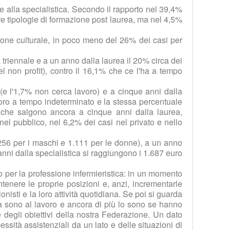
ve alla specialistica. Secondo il rapporto nel 39,4%
ltre tipologie di formazione post laurea, ma nel 4,5%
mazione culturale, in poco meno del 26% dei casi per
triennale e a un anno dalla laurea il 20% circa dei
l non profit), contro il 16,1% che ce l'ha a tempo
 (e l'1,7% non cerca lavoro) e a cinque anni dalla
voro a tempo indeterminato e la stessa percentuale
i che salgono ancora a cinque anni dalla laurea,
el pubblico, nel 6,2% dei casi nel privato e nello
.256 per i maschi e 1.111 per le donne), a un anno
anni dalla specialistica si raggiungono i 1.687 euro
o per la professione infermieristica: in un momento
tenere le proprie posizioni e, anzi, incrementarle
nisti e la loro attività quotidiana. Se poi si guarda
ica sono al lavoro e ancora di più lo sono se hanno
 degli obiettivi della nostra Federazione. Un dato
sità assistenziali da un lato e delle situazioni di