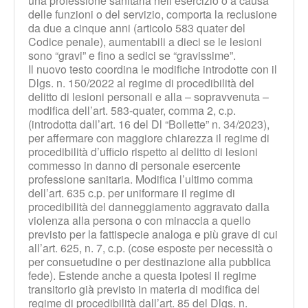
una professione sanitaria nell’esercizio o a causa
delle funzioni o del servizio, comporta la reclusione
da due a cinque anni (articolo 583 quater del
Codice penale), aumentabili a dieci se le lesioni
sono “gravi” e fino a sedici se “gravissime”.
Il nuovo testo coordina le modifiche introdotte con il
Dlgs. n. 150/2022 al regime di procedibilità del
delitto di lesioni personali e alla – sopravvenuta –
modifica dell’art. 583-quater, comma 2, c.p.
(introdotta dall’art. 16 del Dl “Bollette” n. 34/2023),
per affermare con maggiore chiarezza il regime di
procedibilità d’ufficio rispetto al delitto di lesioni
commesso in danno di personale esercente
professione sanitaria. Modifica l’ultimo comma
dell’art. 635 c.p. per uniformare il regime di
procedibilità del danneggiamento aggravato dalla
violenza alla persona o con minaccia a quello
previsto per la fattispecie analoga e più grave di cui
all’art. 625, n. 7, c.p. (cose esposte per necessità o
per consuetudine o per destinazione alla pubblica
fede). Estende anche a questa ipotesi il regime
transitorio già previsto in materia di modifica del
regime di procedibilità dall’art. 85 del Dlgs. n.