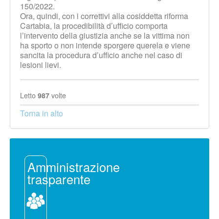
150/2022.
Ora, quindi, con i correttivi alla cosiddetta riforma
Cartabia, la procedibilità d’ufficio comporta
l’intervento della giustizia anche se la vittima non
ha sporto o non intende sporgere querela e viene
sancita la procedura d’ufficio anche nel caso di
lesioni lievi.
Letto
volte
987
Torna in alto
Amministrazione
trasparente