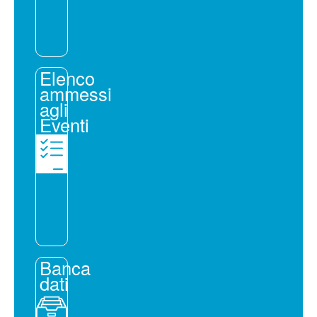
Elenco
ammessi
agli
Eventi
Banca
dati