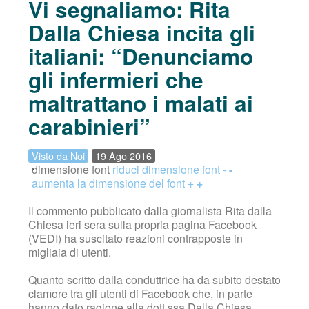
Vi segnaliamo: Rita
Dalla Chiesa incita gli
italiani: “Denunciamo
gli infermieri che
maltrattano i malati ai
carabinieri”
Visto da Noi
19 Ago 2016
dimensione font
riduci dimensione font -
-
aumenta la dimensione del font +
+
Il commento pubblicato dalla giornalista Rita dalla
Chiesa ieri sera sulla propria pagina Facebook
(VEDI) ha suscitato reazioni contrapposte in
migliaia di utenti.
Quanto scritto dalla conduttrice ha da subito destato
clamore tra gli utenti di Facebook che, in parte
hanno dato ragione alla dott.ssa Dalla Chiesa.