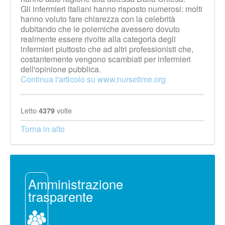
Gli infermieri italiani hanno risposto numerosi: molti
hanno voluto fare chiarezza con la celebrità
dubitando che le polemiche avessero dovuto
realmente essere rivolte alla categoria degli
infermieri piuttosto che ad altri professionisti che,
costantemente vengono scambiati per infermieri
dell'opinione pubblica.
Continua l'articolo su www.nursetime.org
Letto
volte
4379
Torna in alto
Amministrazione
trasparente